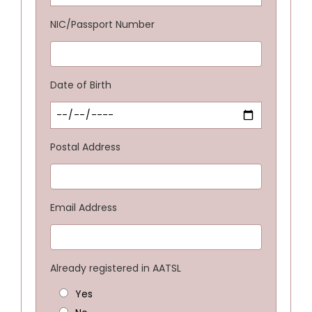
NIC/Passport Number
Date of Birth
Postal Address
Email Address
Already registered in AATSL
Yes