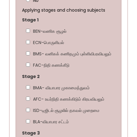
No
Applying stages and choosing subjects
Stage 1
BEN-வணிக சூழல்
ECN-பொருளியல்
BMS- வனிகக் கணிதமும் புள்ளிவிபரவியலும்
FAC-நிதி கணக்கீடு
Stage 2
BMA- வியாபார முகாமைத்துவம்
AFC- உயர்நிதி கணக்கிடும் கிரயவியலும்
ISD-டிஜிடல் சூழலில் தகவல் முறைமை
BLA-வியாபார சட்டம்
Stage 3